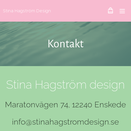
Stina Hagström Design
Kontakt
Stina Hagström design
Maratonvägen 74, 12240 Enskede
info@stinahagstromdesign.se