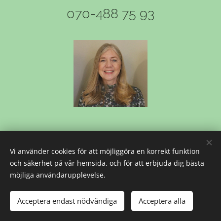
070-488 75 93
Vi använder cookies för att möjliggöra en korrekt funktion
STINA HAGSTRÖM DESIGN
och säkerhet på vår hemsida, och för att erbjuda dig bästa
Maratonvägen 74, 122 40 Enskede,
möjliga användarupplevelse.
info@stinahagstromdesign.se, 070-488 75 93
Acceptera endast nödvändiga
Acceptera alla
Cookies